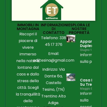
IMMOBILI IN
INFORMAZIONI
ESPLORA LE
MONTAGNA
DI
NOSTRE
CONTATTO
PROPRIETÀ
Riscopri il
Telefono: 338
piacere di
Appartament
45 17 376
Duplex
vivere
Giugno 15, 2026
Email:
immerso
Informazioni
ediltesina@gmail.com
nella natura,
sulla propriet
lontano dal
Indirizzo: Via
caos e dallo
Dante 6a,
Casa Libera
stress della
Castello
Su Tre Lati
città. Scegli
Tesino, (TN)
Maggio 9, 2026
Informazioni
la tranquillità
Trentino Alto
sulla
della
Adige.
proprietà