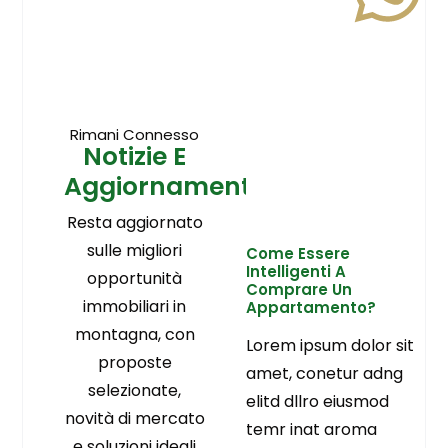
Rimani Connesso
Notizie E
Aggiornamenti
Resta aggiornato
sulle migliori
Come Essere
Intelligenti A
opportunità
Comprare Un
immobiliari in
Appartamento?
montagna, con
Lorem ipsum dolor sit
proposte
amet, conetur adng
selezionate,
elitd dllro eiusmod
novità di mercato
temr inat aroma
e soluzioni ideali