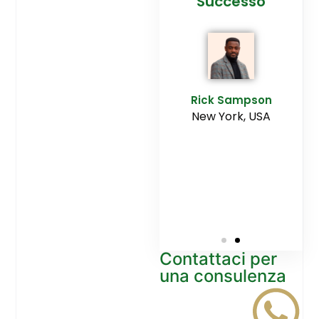
cesso
Agenzia
Successo
Ediltesina”
E
Sampson
Rick Sampson
rk, USA
New York, USA
Mikayla
Macgregor
Monaco
Contattaci per
una consulenza