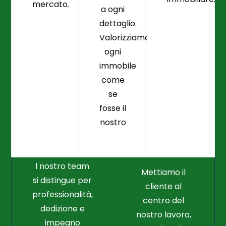
mercato.
a ogni
dettaglio.
Valorizziamo
ogni
immobile
come
se
fosse il
Crediamo
Nella
nostro
Connessione
Professionalità
Con Il Cliente Il
E Nel Lavoro
Nostro Punto
Duro
Di Partenza
l nostro team
Mettiamo il
si distingue per
cliente al
professionalità,
centro del
dedizione e
nostro lavoro,
impegno