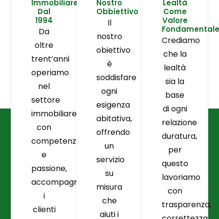
Immobiliare
Nostro
Lealtà
Dal
Obbiettivo
Come
1994
Valore
Il
Fondamental
Da
nostro
Crediamo
oltre
obiettivo
che la
trent’anni
è
lealtà
operiamo
soddisfare
sia la
nel
ogni
base
settore
esigenza
di ogni
immobiliare
abitativa,
relazione
con
offrendo
duratura,
competenza
un
per
e
servizio
questo
passione,
su
lavoriamo
accompagnando
misura
con
i
che
trasparenza,
clienti
aiuti i
correttezza