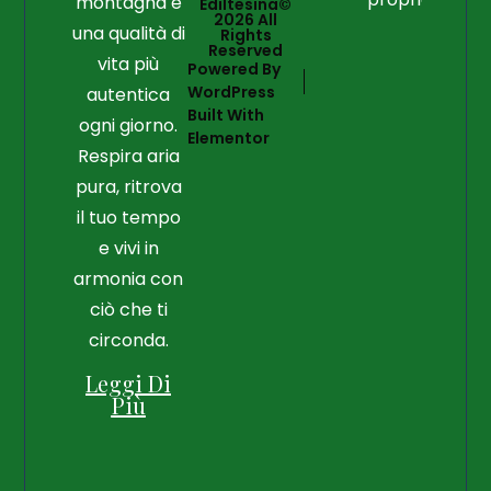
montagna e
Ediltesina©
2026 All
una qualità di
Rights
Reserved
vita più
Powered By
WordPress
autentica
Built With
ogni giorno.
Elementor
Respira aria
pura, ritrova
il tuo tempo
e vivi in
armonia con
ciò che ti
circonda.
Leggi Di
Più