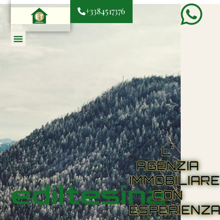
+3384517376
L'
AGENZIA
IMMOBILIAR
ediltesina
CON
ESPERIENZ