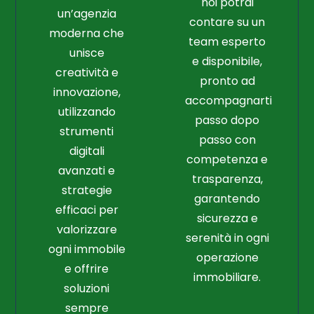
noi potrai
un’agenzia
contare su un
moderna che
team esperto
unisce
e disponibile,
creatività e
pronto ad
innovazione,
accompagnarti
utilizzando
passo dopo
strumenti
passo con
digitali
competenza e
avanzati e
trasparenza,
strategie
garantendo
efficaci per
sicurezza e
valorizzare
serenità in ogni
ogni immobile
operazione
e offrire
immobiliare.
soluzioni
sempre