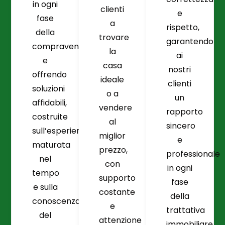
in ogni
clienti
e
fase
a
rispetto,
della
trovare
garantendo
compravendita
la
ai
e
casa
nostri
offrendo
ideale
clienti
soluzioni
o a
un
affidabili,
vendere
rapporto
costruite
al
sincero
sull’esperienza
miglior
e
maturata
prezzo,
professionale
nel
con
in ogni
tempo
supporto
fase
e sulla
costante
della
conoscenza
e
trattativa
del
attenzione
immobiliare.