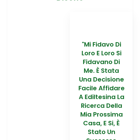
davo Di
“Trovare La
"Mi Fidavo Di
“
 Loro Si
Mia Prossima
Loro E Loro Si
Mi
ano Di
Casa In
Fidavano Di
 Stata
Montagna Ad
Me. È Stata
Mo
cisione
Alta Quota È
Una Decisione
Al
Affidare
Stata Una
Facile Affidare
S
esina La
Esperienza
A Ediltesina La
E
a Della
Straordinaria
Ricerca Della
St
rossima
Grazie Al
Mia Prossima
E Si, È
Team Di
Casa, E Si, È
to Un
Talento Dell'
Stato Un
Ta