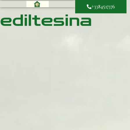
+3384517376
ediltesina