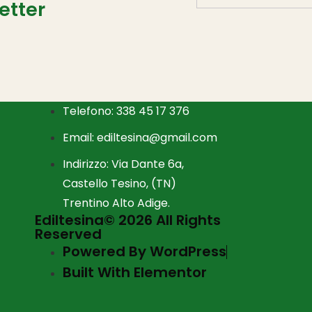
etter
INFORMAZIONI DI CONTATTO
Telefono: 338 45 17 376
Email: ediltesina@gmail.com
Indirizzo: Via Dante 6a,
Castello Tesino, (TN)
Trentino Alto Adige.
Ediltesina© 2026 All Rights
Reserved
Powered By WordPress
Built With Elementor