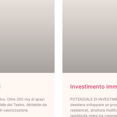
i
Investimento immo
rico. Oltre 300 mq di spazi
POTENZIALE DI INVESTIMENT
alle del Tesino. Abitabile da
desidera sviluppare un prog
di valorizzazione.
residence), struttura multi
redditività mista tra commer