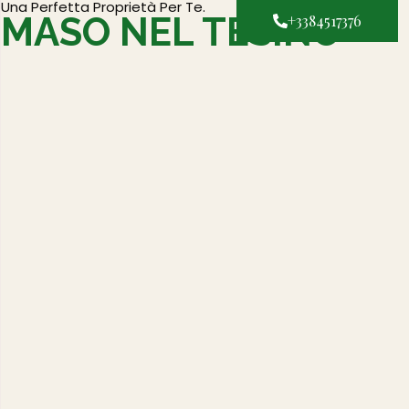
Una Perfetta Proprietà Per Te.
MASO NEL TESINO
+3384517376