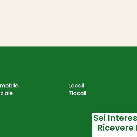
mmobile
Locali
ziale
7locali
Sei Inter
Ricevere 