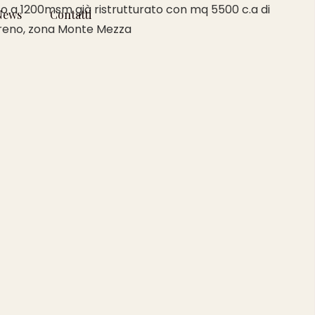
o a 1200msm già ristrutturato con mq 5500 c.a di
News
Contatti
reno, zona Monte Mezza