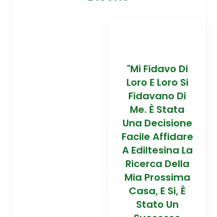
davo Di
“Trovare La
"Mi Fidavo Di
“
 Loro Si
Mia Prossima
Loro E Loro Si
Mi
ano Di
Casa In
Fidavano Di
 Stata
Montagna Ad
Me. È Stata
Mo
cisione
Alta Quota È
Una Decisione
Al
Affidare
Stata Una
Facile Affidare
S
esina La
Esperienza
A Ediltesina La
E
a Della
Straordinaria
Ricerca Della
St
rossima
Grazie Al
Mia Prossima
E Si, È
Team Di
Casa, E Si, È
to Un
Talento Dell'
Stato Un
Ta