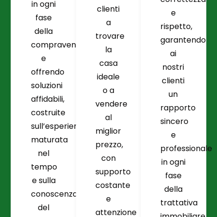
in ogni
clienti
e
fase
a
rispetto,
della
trovare
garantendo
compravendita
la
ai
e
casa
nostri
offrendo
ideale
clienti
soluzioni
o a
un
affidabili,
vendere
rapporto
costruite
al
sincero
sull’esperienza
miglior
e
maturata
prezzo,
professionale
nel
con
in ogni
tempo
supporto
fase
e sulla
costante
della
conoscenza
e
trattativa
del
attenzione
immobiliare.