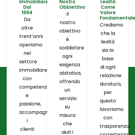
Immobiliare
Nostro
Lealtà
Dal
Obbiettivo
Come
1994
Valore
Il
Fondamental
Da
nostro
Crediamo
oltre
obiettivo
che la
trent’anni
è
lealtà
operiamo
soddisfare
sia la
nel
ogni
base
settore
esigenza
di ogni
immobiliare
abitativa,
relazione
con
offrendo
duratura,
competenza
un
per
e
servizio
questo
passione,
su
lavoriamo
accompagnando
misura
con
i
che
trasparenza,
clienti
aiuti i
correttezza