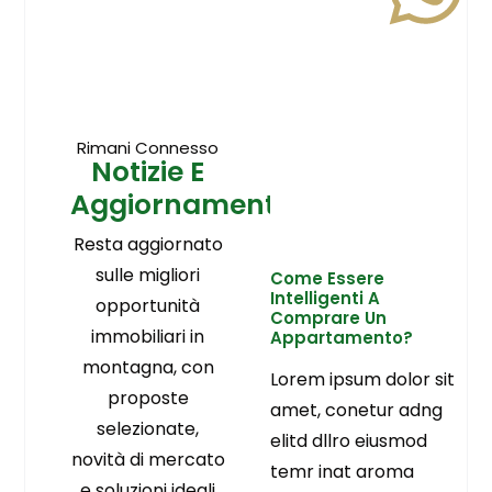
Rimani Connesso
Notizie E
Aggiornamenti
Resta aggiornato
sulle migliori
Come Essere
Intelligenti A
opportunità
Comprare Un
immobiliari in
Appartamento?
montagna, con
Lorem ipsum dolor sit
proposte
amet, conetur adng
selezionate,
elitd dllro eiusmod
novità di mercato
temr inat aroma
e soluzioni ideali