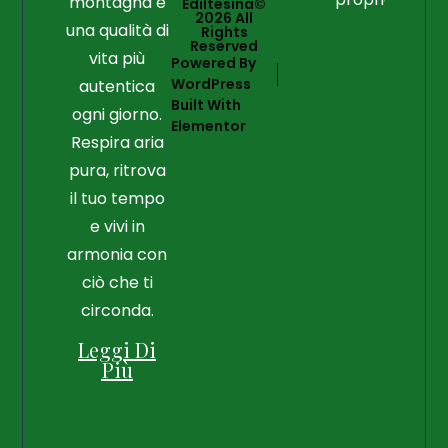
montagna e
Ediltesina©
2026 All
una qualità di
Rights
Reserved
vita più
Powered By
WordPress
autentica
Built With
ogni giorno.
Elementor
Respira aria
pura, ritrova
il tuo tempo
e vivi in
armonia con
ciò che ti
circonda.
Leggi Di
Più