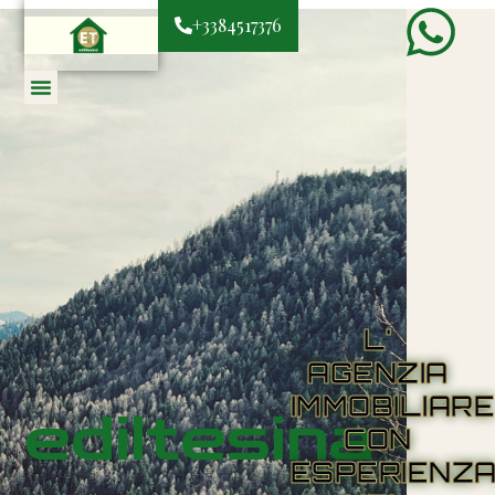
+3384517376
L'
AGENZIA
IMMOBILIAR
ediltesina
CON
ESPERIENZ