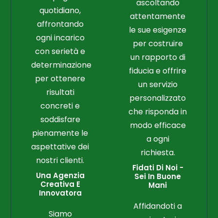
ascoltando
quotidiano,
attentamente
affrontando
le sue esigenze
ogni incarico
per costruire
con serietà e
un rapporto di
determinazione
fiducia e offrire
per ottenere
un servizio
risultati
personalizzato
concreti e
che risponda in
soddisfare
modo efficace
pienamente le
a ogni
aspettative dei
richiesta.
nostri clienti.
Fidati Di Noi -
Una Agenzia
Sei In Buone
Creativa E
Mani
Innovatora
Affidandoti a
Siamo