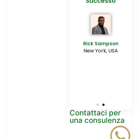
cesso
Agenzia
Successo
Ediltesina”
E
Sampson
Rick Sampson
rk, USA
New York, USA
Mikayla
Macgregor
Monaco
Contattaci per
una consulenza