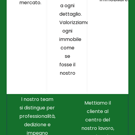
mercato.
a ogni
dettaglio.
Valorizziamo
ogni
immobile
come
se
fosse il
Crediamo
Nella
nostro
Connessione
Professionalità
Con Il Cliente Il
E Nel Lavoro
Nostro Punto
Duro
Di Partenza
l nostro team
Mettiamo il
si distingue per
cliente al
professionalità,
centro del
dedizione e
nostro lavoro,
impegno