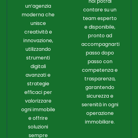
noi potrai
un’agenzia
contare su un
moderna che
team esperto
unisce
e disponibile,
creatività e
pronto ad
innovazione,
accompagnarti
utilizzando
passo dopo
strumenti
passo con
digitali
competenza e
avanzati e
trasparenza,
strategie
garantendo
efficaci per
sicurezza e
valorizzare
serenità in ogni
ogni immobile
operazione
e offrire
immobiliare.
soluzioni
sempre