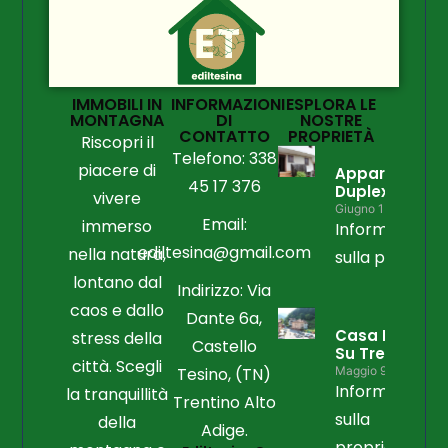
IMMOBILI IN
INFORMAZIONI
ESPLORA LE
MONTAGNA
DI
NOSTRE
CONTATTO
PROPRIETÀ
Riscopri il
Telefono: 338
piacere di
Appartament
45 17 376
Duplex
vivere
Giugno 15, 2026
Email:
immerso
Informazioni
ediltesina@gmail.com
nella natura,
sulla propriet
lontano dal
Indirizzo: Via
caos e dallo
Dante 6a,
Casa Libera
stress della
Castello
Su Tre Lati
città. Scegli
Tesino, (TN)
Maggio 9, 2026
Informazioni
la tranquillità
Trentino Alto
sulla
della
Adige.
proprietà