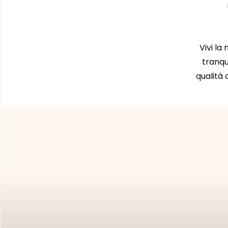
Vivi la
tranqui
qualità 