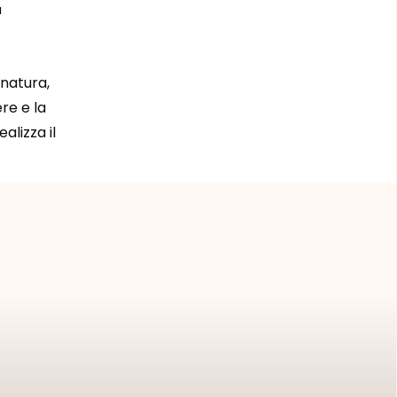
a
 natura,
ere e la
alizza il