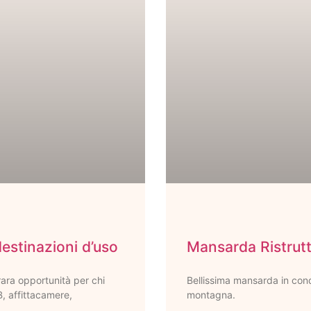
estinazioni d’uso
Mansarda Ristrut
ra opportunità per chi
Bellissima mansarda in condo
B, affittacamere,
montagna.